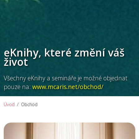
eKnihy, které změní váš
život
Všechny eKnihy a semináře je možné objednat
pouze na:
www.mcaris.net/obchod/
Úvod
Obchod