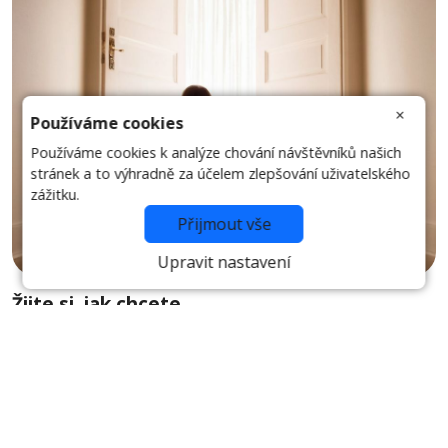
×
Používáme cookies
Používáme cookies k analýze chování návštěvníků našich
stránek a to výhradně za účelem zlepšování uživatelského
zážitku.
Přijmout vše
Upravit nastavení
Žijte si, jak chcete
Najdete v ní jednoduchá, ale hluboká poznání – jako návrat
ke své vlastní dětské pravdě. Té, kterou v nás kdysi někdo
udusil, vysmál se jí nebo ji přikryl nánosem „dospělých“
pravidel. Tahle kniha vám pomůže zvednout se z popela
vlastních zkušeností, znovu stát pevně na nohou a vykročit