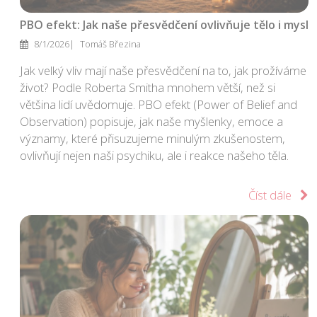
PBO efekt: Jak naše přesvědčení ovlivňuje tělo i mysl
8/1/2026
Tomáš Březina
Jak velký vliv mají naše přesvědčení na to, jak prožíváme
život? Podle Roberta Smitha mnohem větší, než si
většina lidí uvědomuje. PBO efekt (Power of Belief and
Observation) popisuje, jak naše myšlenky, emoce a
významy, které přisuzujeme minulým zkušenostem,
ovlivňují nejen naši psychiku, ale i reakce našeho těla.
Číst dále