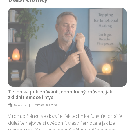
Technika poklepávání: Jednoduchý způsob, jak
zklidnit emoce i mysl
8/7/2026
Tomáš Březina
V tomto článku se dozvíte, jak technika funguje, proč je
důležité nejprve si uvědomit vlastní emoce a jak lze
metodu používat i nenápadně během běžného dne.