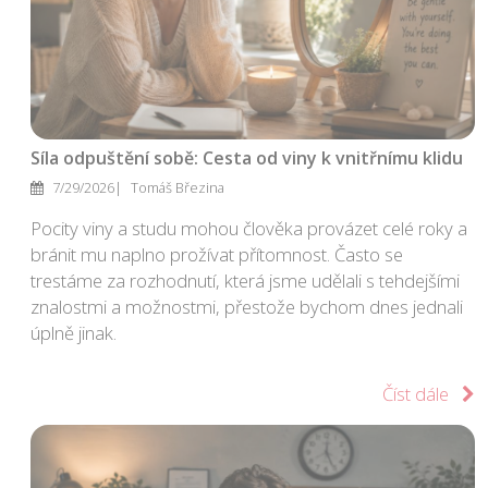
Síla odpuštění sobě: Cesta od viny k vnitřnímu klidu
7/29/2026
Tomáš Březina
Pocity viny a studu mohou člověka provázet celé roky a
bránit mu naplno prožívat přítomnost. Často se
trestáme za rozhodnutí, která jsme udělali s tehdejšími
znalostmi a možnostmi, přestože bychom dnes jednali
úplně jinak.
Číst dále