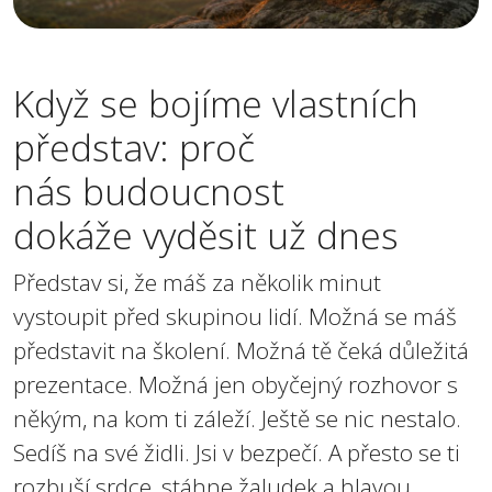
Když se bojíme vlastních
představ: proč
nás budoucnost
dokáže vyděsit už dnes
Představ si, že máš za několik minut
vystoupit před skupinou lidí. Možná se máš
představit na školení. Možná tě čeká důležitá
prezentace. Možná jen obyčejný rozhovor s
někým, na kom ti záleží. Ještě se nic nestalo.
Sedíš na své židli. Jsi v bezpečí. A přesto se ti
rozbuší srdce, stáhne žaludek a hlavou